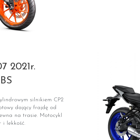
 2021r.
ABS
lindrowym silnikiem CP2
towy dający frajdę od
ewna na trasie. Motocykl
 i lekkość.