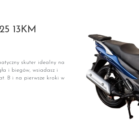
125 13KM
matyczny skuter idealny na
ła i biegów, wsiadasz i
t. B i na pierwsze kroki w