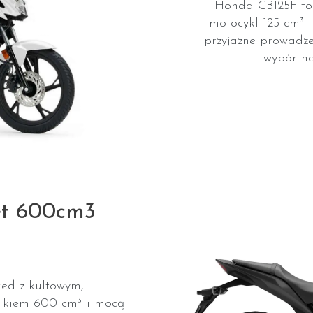
Honda CB125F to 
motocykl 125 cm³ 
przyjazne prowadze
wybór na
et 600cm3
ed z kultowym,
nikiem 600 cm³ i mocą