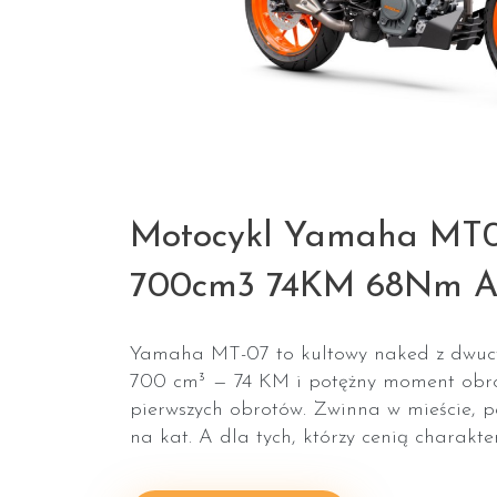
Motocykl Yamaha MT07
700cm3 74KM 68Nm 
Yamaha MT-07 to kultowy naked z dwucy
700 cm³ — 74 KM i potężny moment obro
pierwszych obrotów. Zwinna w mieście, p
na kat. A dla tych, którzy cenią charakter