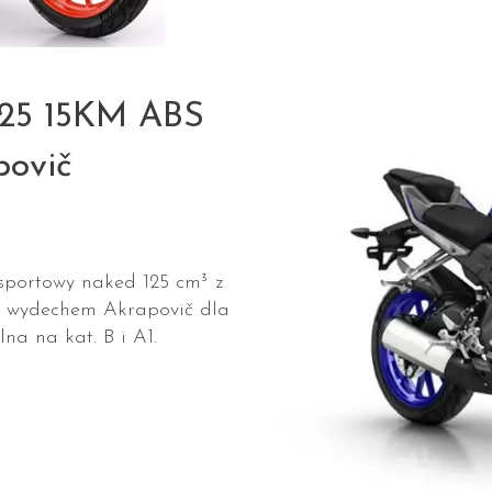
25 15KM ABS
povič
sportowy naked 125 cm³ z
i wydechem Akrapovič dla
na na kat. B i A1.