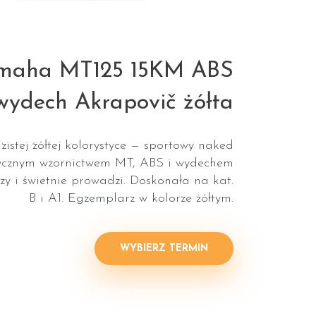
amaha MT125 15KM ABS
wydech Akrapovič żółta
stej żółtej kolorystyce — sportowy naked
tycznym wzornictwem MT, ABS i wydechem
zy i świetnie prowadzi. Doskonała na kat.
B i A1. Egzemplarz w kolorze żółtym.
WYBIERZ TERMIN