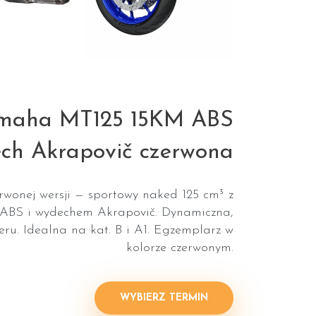
amaha MT125 15KM ABS
ch Akrapovič czerwona
wonej wersji — sportowy naked 125 cm³ z
 ABS i wydechem Akrapovič. Dynamiczna,
eru. Idealna na kat. B i A1. Egzemplarz w
kolorze czerwonym.
WYBIERZ TERMIN