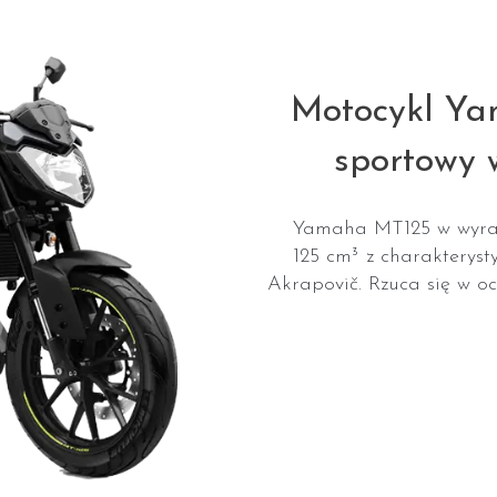
Motocykl Y
sportowy 
Yamaha MT125 w wyrazi
125 cm³ z charakterys
Akrapovič. Rzuca się w oc